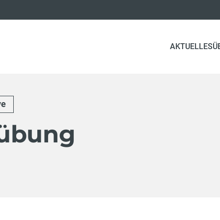
AKTUELLES
Ü
ve
gübung