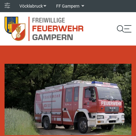
Vöcklabruck
FF Gampern