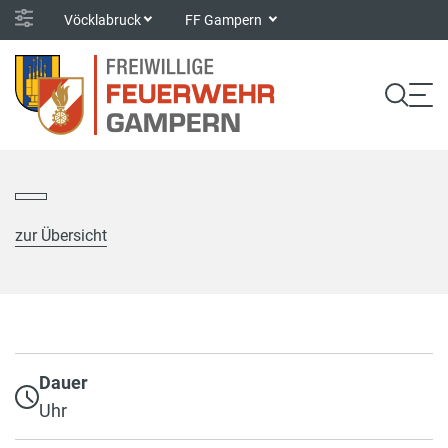
Vöcklabruck
FF Gampern
zur Übersicht
Dauer
Uhr