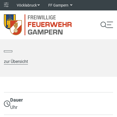
Vöcklabruck
FF Gampern
zur Übersicht
Dauer
Uhr