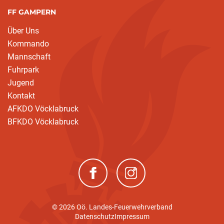
FF GAMPERN
Über Uns
Kommando
Mannschaft
(current)
Fuhrpark
Jugend
Kontakt
AFKDO Vöcklabruck
BFKDO Vöcklabruck
(neues Fenster)
(neues Fenster)
© 2026 Oö. Landes-Feuerwehrverband
Datenschutz
Impressum