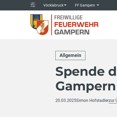
Vöcklabruck
FF Gampern
Allgemein
Spende d
Gampern
20.03.2025
Simon Hofstadler
zur 