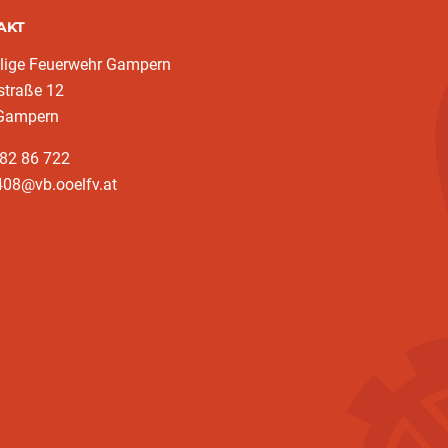
AKT
llige Feuerwehr Gampern
straße 12
Gampern
682 86 722
408@vb.ooelfv.at