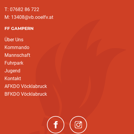
T: 07682 86 722
M: 13408@vb.ooelfv.at
FF GAMPERN
Über Uns
Kommando
Mannschaft
Fuhrpark
Jugend
Kontakt
AFKDO Vöcklabruck
BFKDO Vöcklabruck
(neues Fenster)
(neues Fenster)