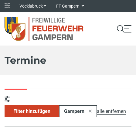
Vöcklabruck
FF Gampern
Termine
Filter hinzufügen
Gampern
alle entfernen